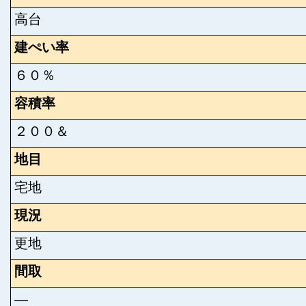
高台
建ぺい率
６０％
容積率
２００＆
地目
宅地
現況
更地
間取
―