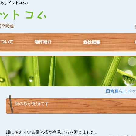
暮らしドットコム」
田舎暮らしドッ
畑の桜が見頃です
畑に植えている陽光桜が今見ごろを迎えました。